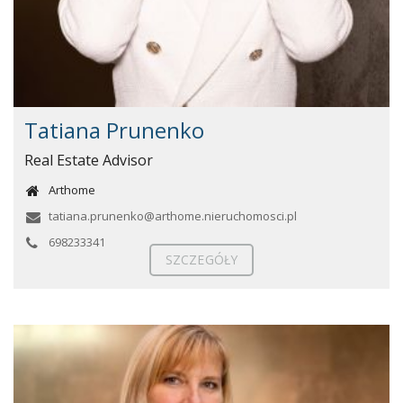
Tatiana Prunenko
Real Estate Advisor
Arthome
tatiana.prunenko@arthome.nieruchomosci.pl
698233341
SZCZEGÓŁY