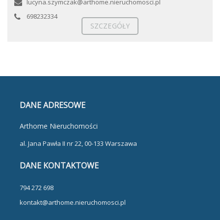
lucyna.szymczak@arthome.nieruchomosci.pl
698232334
SZCZEGÓŁY
DANE ADRESOWE
Arthome Nieruchomości
al. Jana Pawła II nr 22, 00-133 Warszawa
DANE KONTAKTOWE
794 272 698
kontakt@arthome.nieruchomosci.pl