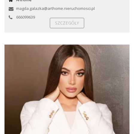
magda.galazka@arthome.nieruchomosci.pl
666099639
SZCZEGÓŁY